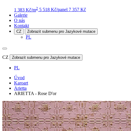
2
1 383 Kč/m
5 518 Kč/panel
7 357 Kč
Galerie
O nás
Kontakt
CZ
Zobrazit submenu pro Jazykové mutace
PL
CZ
Zobrazit submenu pro Jazykové mutace
PL
Úvod
Karoart
Arietta
ARIETTA - Rose D'or