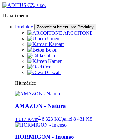
Hlavní menu
Produkty
Zobrazit submenu pro Produkty
ARCQITONE
Umění
Karoart
Beton
Cihla
Kámen
Ocel
C-wall
Hit měsíce
AMAZON - Natura
2
1 617 Kč/m
6 323 Kč/panel
8 431 Kč
HORMIGON - Intenso