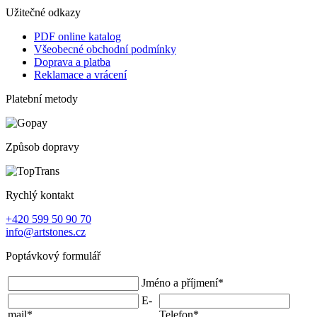
Užitečné odkazy
PDF online katalog
Všeobecné obchodní podmínky
Doprava a platba
Reklamace a vrácení
Platební metody
Způsob dopravy
Rychlý kontakt
+420 599 50 90 70
info@artstones.cz
Poptávkový formulář
Jméno a příjmení
*
E-
mail
*
Telefon
*