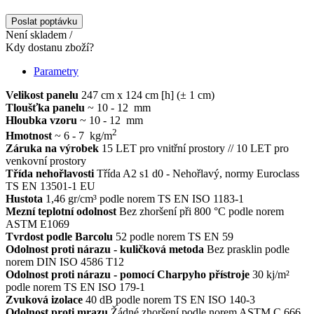
Poslat poptávku
Není skladem /
Kdy dostanu zboží?
Parametry
Velikost panelu
247 cm x 124 cm [h] (± 1 cm)
Tloušťka panelu
~ 10 - 12 mm
Hloubka vzoru
~ 10 - 12 mm
2
Hmotnost
~ 6 - 7 kg/m
Záruka na výrobek
15 LET pro vnitřní prostory // 10 LET pro
venkovní prostory
Třída nehořlavosti
Třída A2 s1 d0 - Nehořlavý, normy Euroclass
TS EN 13501-1 EU
Hustota
1,46 gr/cm³ podle norem TS EN ISO 1183-1
Mezní teplotní odolnost
Bez zhoršení při 800 °C podle norem
ASTM E1069
Tvrdost podle Barcolu
52 podle norem TS EN 59
Odolnost proti nárazu - kuličková metoda
Bez prasklin podle
norem DIN ISO 4586 T12
Odolnost proti nárazu - pomocí Charpyho přístroje
30 kj/m²
podle norem TS EN ISO 179-1
Zvuková izolace
40 dB podle norem TS EN ISO 140-3
Odolnost proti mrazu
Žádné zhoršení podle norem ASTM C 666