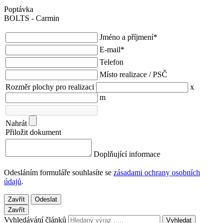
Poptávka
BOLTS - Carmin
Jméno a příjmení
*
E-mail
*
Telefon
Místo realizace / PSČ
Rozměr plochy pro realizaci
x
m
Nahrát
Přiložit dokument
Doplňující informace
Odesláním formuláře souhlasíte se
zásadami ochrany osobních
údajů
.
Zavřít
Odeslat
Zavřít
Vyhledávání článků
Vyhledat