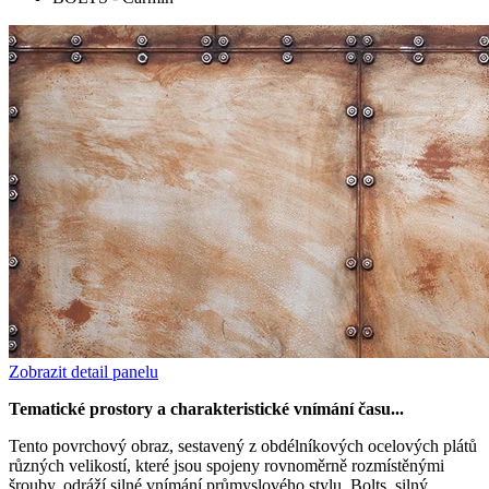
Zobrazit detail panelu
Tematické prostory a charakteristické vnímání času...
Tento povrchový obraz, sestavený z obdélníkových ocelových plátů
různých velikostí, které jsou spojeny rovnoměrně rozmístěnými
šrouby, odráží silné vnímání průmyslového stylu. Bolts, silný