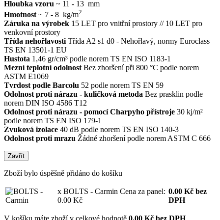
Hloubka vzoru
~ 11 - 13 mm
2
Hmotnost
~ 7 - 8 kg/m
Záruka na výrobek
15 LET pro vnitřní prostory // 10 LET pro
venkovní prostory
Třída nehořlavosti
Třída A2 s1 d0 - Nehořlavý, normy Euroclass
TS EN 13501-1 EU
Hustota
1,46 gr/cm³ podle norem TS EN ISO 1183-1
Mezní teplotní odolnost
Bez zhoršení při 800 °C podle norem
ASTM E1069
Tvrdost podle Barcolu
52 podle norem TS EN 59
Odolnost proti nárazu - kuličková metoda
Bez prasklin podle
norem DIN ISO 4586 T12
Odolnost proti nárazu - pomocí Charpyho přístroje
30 kj/m²
podle norem TS EN ISO 179-1
Zvuková izolace
40 dB podle norem TS EN ISO 140-3
Odolnost proti mrazu
Žádné zhoršení podle norem ASTM C 666
Zavřít
Zboží bylo úspěšně přidáno do košíku
x BOLTS - Carmin
Cena za panel:
0.00
Kč
bez
0.00 Kč
DPH
V košíku máte zboží v celkové hodnotě
0.00 Kč bez DPH