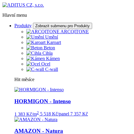
Hlavní menu
Produkty
Zobrazit submenu pro Produkty
ARCQITONE
Umění
Karoart
Beton
Cihla
Kámen
Ocel
C-wall
Hit měsíce
HORMIGON - Intenso
2
1 383 Kč/m
5 518 Kč/panel
7 357 Kč
AMAZON - Natura