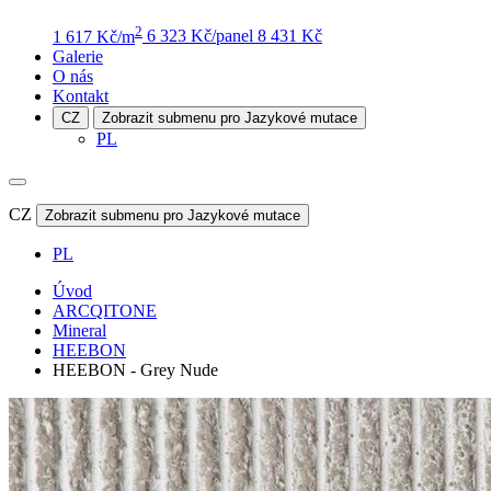
2
1 617 Kč/m
6 323 Kč/panel
8 431 Kč
Galerie
O nás
Kontakt
CZ
Zobrazit submenu pro Jazykové mutace
PL
CZ
Zobrazit submenu pro Jazykové mutace
PL
Úvod
ARCQITONE
Mineral
HEEBON
HEEBON - Grey Nude