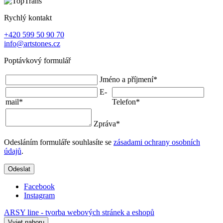
Rychlý kontakt
+420 599 50 90 70
info@artstones.cz
Poptávkový formulář
Jméno a příjmení
*
E-
mail
*
Telefon
*
Zpráva
*
Odesláním formuláře souhlasíte se
zásadami ochrany osobních
údajů
.
Odeslat
Facebook
Instagram
ARSY line - tvorba webových stránek a eshopů
Vyjet nahoru