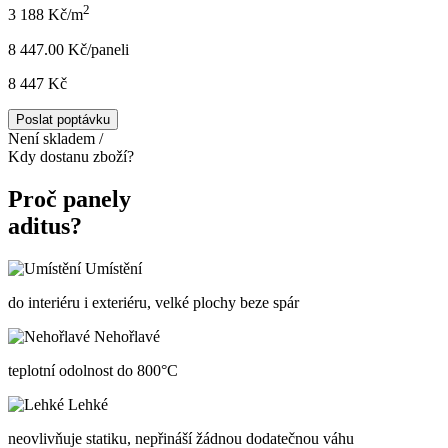
2
3 188 Kč/m
8 447.00 Kč/panel
i
8 447 Kč
Poslat poptávku
Není skladem /
Kdy dostanu zboží?
Proč panely
aditus?
Umístění
do interiéru i exteriéru, velké plochy beze spár
Nehořlavé
teplotní odolnost do 800°C
Lehké
neovlivňuje statiku, nepřináší žádnou dodatečnou váhu