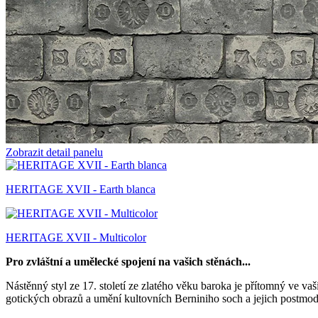
Zobrazit detail panelu
HERITAGE XVII - Earth blanca
HERITAGE XVII - Multicolor
Pro zvláštní a umělecké spojení na vašich stěnách...
Nástěnný styl ze 17. století ze zlatého věku baroka je přítomný ve
gotických obrazů a umění kultovních Berniniho soch a jejich postmo