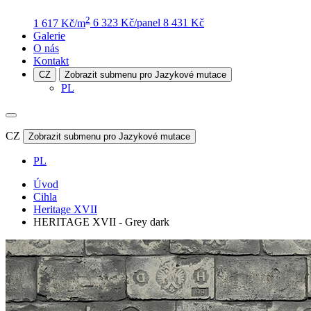
2
1 617 Kč/m
6 323 Kč/panel
8 431 Kč
Galerie
O nás
Kontakt
CZ
Zobrazit submenu pro Jazykové mutace
PL
CZ
Zobrazit submenu pro Jazykové mutace
PL
Úvod
Cihla
Heritage XVII
HERITAGE XVII - Grey dark