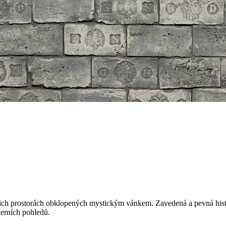
 vašich prostorách obklopených mystickým vánkem. Zavedená a pevná his
derních pohledů.