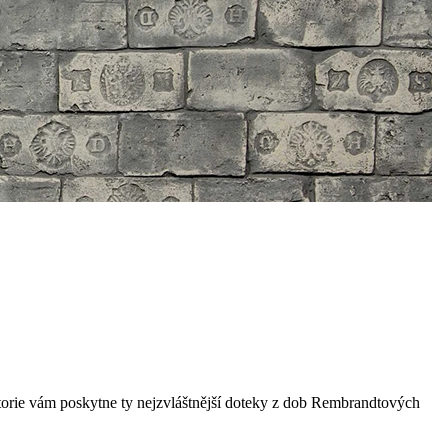
torie vám poskytne ty nejzvláštnější doteky z dob Rembrandtových