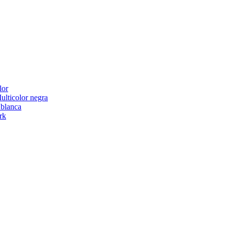
lor
ticolor negra
blanca
rk