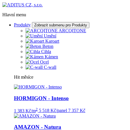
Hlavní menu
Produkty
Zobrazit submenu pro Produkty
ARCQITONE
Umění
Karoart
Beton
Cihla
Kámen
Ocel
C-wall
Hit měsíce
HORMIGON - Intenso
2
1 383 Kč/m
5 518 Kč/panel
7 357 Kč
AMAZON - Natura