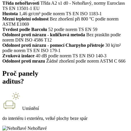
Třída nehořlavosti
Třída A2 s1 d0 - Nehořlavý, normy Euroclass
TS EN 13501-1 EU
Hustota
1,46 gr/cm³ podle norem TS EN ISO 1183-1
Mezní teplotní odolnost
Bez zhoršení při 800 °C podle norem
ASTM E1069
Tvrdost podle Barcolu
52 podle norem TS EN 59
Odolnost proti nárazu - kuličková metoda
Bez prasklin podle
norem DIN ISO 4586 T12
Odolnost proti nárazu - pomocí Charpyho přístroje
30 kj/m²
podle norem TS EN ISO 179-1
Zvuková izolace
40 dB podle norem TS EN ISO 140-3
Odolnost proti mrazu
Žádné zhoršení podle norem ASTM C 666
Proč panely
aditus?
Umístění
do interiéru i exteriéru, velké plochy beze spár
Nehořlavé