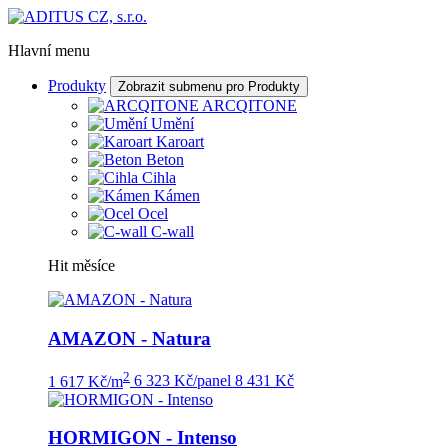
Hlavní menu
Produkty
Zobrazit submenu pro Produkty
ARCQITONE
Umění
Karoart
Beton
Cihla
Kámen
Ocel
C-wall
Hit měsíce
AMAZON - Natura
2
1 617 Kč/m
6 323 Kč/panel
8 431 Kč
HORMIGON - Intenso