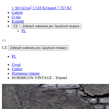
2
1 383 Kč/m
5 518 Kč/panel
7 357 Kč
Galerie
O nás
Kontakt
CZ
Zobrazit submenu pro Jazykové mutace
PL
CZ
Zobrazit submenu pro Jazykové mutace
PL
Úvod
Umění
Hormigon vintage
HORMIGON VINTAGE - Triamel