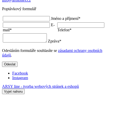
info@artstones.cz
Poptávkový formulář
Jméno a příjmení
*
E-
mail
*
Telefon
*
Zpráva
*
Odesláním formuláře souhlasíte se
zásadami ochrany osobních
údajů
.
Odeslat
Facebook
Instagram
ARSY line - tvorba webových stránek a eshopů
Vyjet nahoru