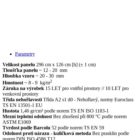
Parametry
Velikost panelu
296 cm x 126 cm [h] (± 1 cm)
Tloušťka panelu
~ 12 - 20 mm
Hloubka vzoru
~ 20 - 30 mm
2
Hmotnost
~ 8 - 9 kg/m
Záruka na výrobek
15 LET pro vnitřní prostory // 10 LET pro
venkovní prostory
Třída nehořlavosti
Třída A2 s1 d0 - Nehořlavý, normy Euroclass
TS EN 13501-1 EU
Hustota
1,46 gr/cm³ podle norem TS EN ISO 1183-1
Mezní teplotní odolnost
Bez zhoršení při 800 °C podle norem
ASTM E1069
Tvrdost podle Barcolu
52 podle norem TS EN 59
Odolnost proti nárazu - kuličková metoda
Bez prasklin podle
norem DIN ISO 4586 T12