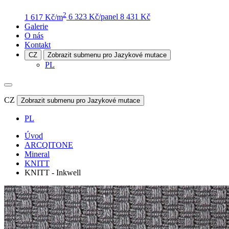
2
1 617 Kč/m
6 323 Kč/panel
8 431 Kč
Galerie
O nás
Kontakt
CZ
Zobrazit submenu pro Jazykové mutace
PL
CZ
Zobrazit submenu pro Jazykové mutace
PL
Úvod
ARCQITONE
Mineral
KNITT
KNITT - Inkwell