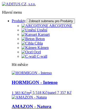
Hlavní menu
Produkty
Zobrazit submenu pro Produkty
ARCQITONE
Umění
Karoart
Beton
Cihla
Kámen
Ocel
C-wall
Hit měsíce
HORMIGON - Intenso
2
1 383 Kč/m
5 518 Kč/panel
7 357 Kč
AMAZON - Natura