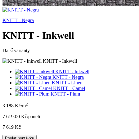
KNITT - Negra
KNITT - Inkwell
Další varianty
KNITT - Inkwell
KNITT - Inkwell
KNITT - Negra
KNITT - Linen
KNITT - Camel
KNITT - Plum
2
3 188 Kč/m
7 619.00 Kč/panel
i
7 619 Kč
Poslat poptávku