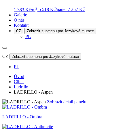
2
1 383 Kč/m
5 518 Kč/panel
7 357 Kč
Galerie
O nás
Kontakt
CZ
Zobrazit submenu pro Jazykové mutace
PL
CZ
Zobrazit submenu pro Jazykové mutace
PL
Úvod
Cihla
Ladrillo
LADRILLO - Aspen
Zobrazit detail panelu
LADRILLO - Ombra