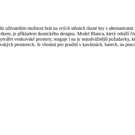
llo uživatelům možnost hrát na svých stěnách různé hry s alternativami 
m, je příkladem ikonického designu. Model Blanca, který odráží čistý a 
í vytvářet venkovské prostory, reaguje i na ty nejodvážnější požadavky, 
kovských prostorech. Je vhodná pro použití v kavárnách, barech, na praco