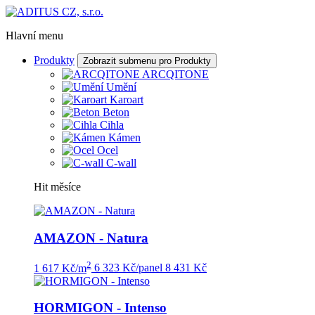
Hlavní menu
Produkty
Zobrazit submenu pro Produkty
ARCQITONE
Umění
Karoart
Beton
Cihla
Kámen
Ocel
C-wall
Hit měsíce
AMAZON - Natura
2
1 617 Kč/m
6 323 Kč/panel
8 431 Kč
HORMIGON - Intenso