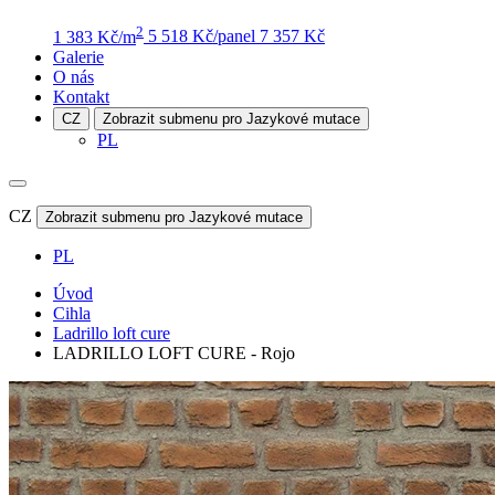
2
1 383 Kč/m
5 518 Kč/panel
7 357 Kč
Galerie
O nás
Kontakt
CZ
Zobrazit submenu pro Jazykové mutace
PL
CZ
Zobrazit submenu pro Jazykové mutace
PL
Úvod
Cihla
Ladrillo loft cure
LADRILLO LOFT CURE - Rojo