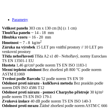
Parametry
Velikost panelu
303 cm x 130 cm [h] (± 1 cm)
Tloušťka panelu
~ 14 - 18 mm
Hloubka vzoru
~ 16 - 20 mm
2
Hmotnost
~ 7 - 8 kg/m
Záruka na výrobek
15 LET pro vnitřní prostory // 10 LET pro
venkovní prostory
Třída nehořlavosti
Třída A2 s1 d0 - Nehořlavý, normy Euroclass
TS EN 13501-1 EU
Hustota
1,46 gr/cm³ podle norem TS EN ISO 1183-1
Mezní teplotní odolnost
Bez zhoršení při 800 °C podle norem
ASTM E1069
Tvrdost podle Barcolu
52 podle norem TS EN 59
Odolnost proti nárazu - kuličková metoda
Bez prasklin podle
norem DIN ISO 4586 T12
Odolnost proti nárazu - pomocí Charpyho přístroje
30 kj/m²
podle norem TS EN ISO 179-1
Zvuková izolace
40 dB podle norem TS EN ISO 140-3
Odolnost proti mrazu
Žádné zhoršení podle norem ASTM C 666