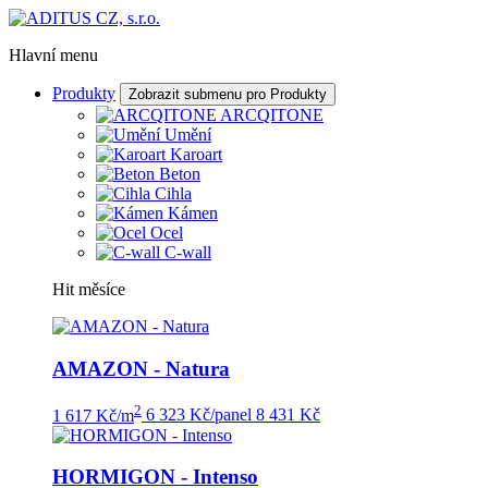
Hlavní menu
Produkty
Zobrazit submenu pro Produkty
ARCQITONE
Umění
Karoart
Beton
Cihla
Kámen
Ocel
C-wall
Hit měsíce
AMAZON - Natura
2
1 617 Kč/m
6 323 Kč/panel
8 431 Kč
HORMIGON - Intenso