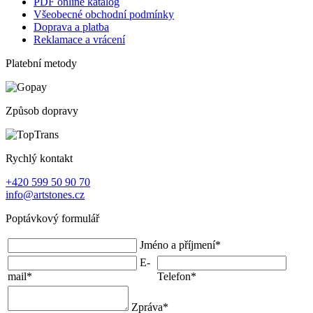
PDF online katalog
Všeobecné obchodní podmínky
Doprava a platba
Reklamace a vrácení
Platební metody
Způsob dopravy
Rychlý kontakt
+420 599 50 90 70
info@artstones.cz
Poptávkový formulář
Jméno a příjmení
*
E-
mail
*
Telefon
*
Zpráva
*