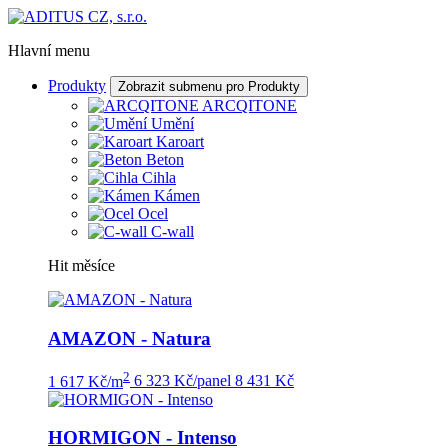
Hlavní menu
Produkty
Zobrazit submenu pro Produkty
ARCQITONE
Umění
Karoart
Beton
Cihla
Kámen
Ocel
C-wall
Hit měsíce
AMAZON - Natura
2
1 617 Kč/m
6 323 Kč/panel
8 431 Kč
HORMIGON - Intenso