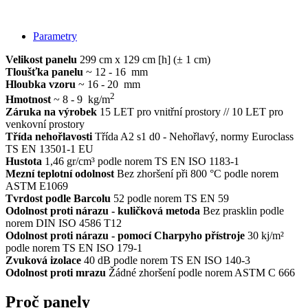
Parametry
Velikost panelu
299 cm x 129 cm [h] (± 1 cm)
Tloušťka panelu
~ 12 - 16 mm
Hloubka vzoru
~ 16 - 20 mm
2
Hmotnost
~ 8 - 9 kg/m
Záruka na výrobek
15 LET pro vnitřní prostory // 10 LET pro
venkovní prostory
Třída nehořlavosti
Třída A2 s1 d0 - Nehořlavý, normy Euroclass
TS EN 13501-1 EU
Hustota
1,46 gr/cm³ podle norem TS EN ISO 1183-1
Mezní teplotní odolnost
Bez zhoršení při 800 °C podle norem
ASTM E1069
Tvrdost podle Barcolu
52 podle norem TS EN 59
Odolnost proti nárazu - kuličková metoda
Bez prasklin podle
norem DIN ISO 4586 T12
Odolnost proti nárazu - pomocí Charpyho přístroje
30 kj/m²
podle norem TS EN ISO 179-1
Zvuková izolace
40 dB podle norem TS EN ISO 140-3
Odolnost proti mrazu
Žádné zhoršení podle norem ASTM C 666
Proč panely