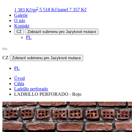
2
1 383 Kč/m
5 518 Kč/panel
7 357 Kč
Galerie
O nás
Kontakt
CZ
Zobrazit submenu pro Jazykové mutace
PL
CZ
Zobrazit submenu pro Jazykové mutace
PL
Úvod
Cihla
Ladrillo perforado
LADRILLO PERFORADO - Rojo