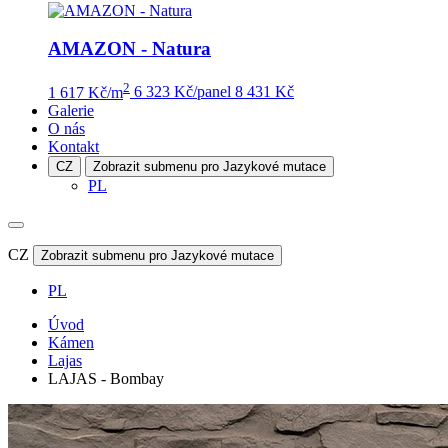
AMAZON - Natura
2
1 617 Kč/m
6 323 Kč/panel
8 431 Kč
Galerie
O nás
Kontakt
CZ
Zobrazit submenu pro Jazykové mutace
PL
CZ
Zobrazit submenu pro Jazykové mutace
PL
Úvod
Kámen
Lajas
LAJAS - Bombay