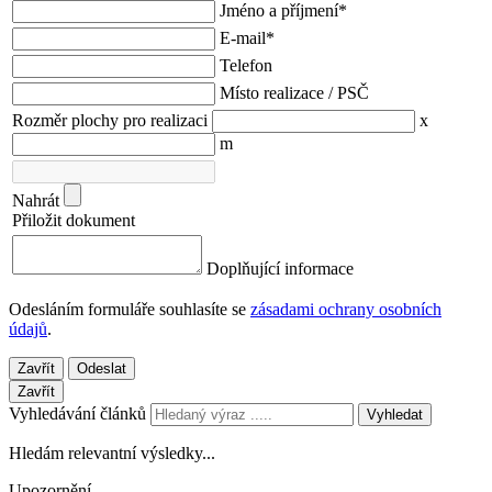
Jméno a příjmení
*
E-mail
*
Telefon
Místo realizace / PSČ
Rozměr plochy pro realizaci
x
m
Nahrát
Přiložit dokument
Doplňující informace
Odesláním formuláře souhlasíte se
zásadami ochrany osobních
údajů
.
Zavřít
Odeslat
Zavřít
Vyhledávání článků
Vyhledat
Hledám relevantní výsledky...
Upozornění