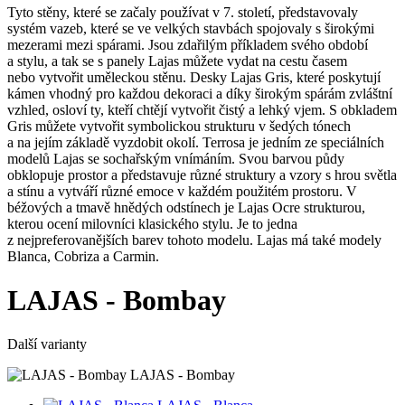
Tyto stěny, které se začaly používat v 7. století, představovaly
systém vazeb, které se ve velkých stavbách spojovaly s širokými
mezerami mezi spárami. Jsou zdařilým příkladem svého období
a stylu, a tak se s panely Lajas můžete vydat na cestu časem
nebo vytvořit uměleckou stěnu. Desky Lajas Gris, které poskytují
kámen vhodný pro každou dekoraci a díky širokým spárám zvláštní
vzhled, osloví ty, kteří chtějí vytvořit čistý a lehký vjem. S obkladem
Gris můžete vytvořit symbolickou strukturu v šedých tónech
a na jejím základě vyzdobit okolí. Terrosa je jedním ze speciálních
modelů Lajas se sochařským vnímáním. Svou barvou půdy
obklopuje prostor a představuje různé struktury a vzory s hrou světla
a stínu a vytváří různé emoce v každém použitém prostoru. V
béžových a tmavě hnědých odstínech je Lajas Ocre strukturou,
kterou ocení milovníci klasického stylu. Je to jedna
z nejpreferovanějších barev tohoto modelu. Lajas má také modely
Blanca, Cobriza a Carmin.
LAJAS - Bombay
Další varianty
LAJAS - Bombay