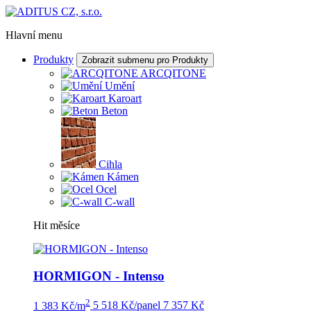
Hlavní menu
Produkty
Zobrazit submenu pro Produkty
ARCQITONE
Umění
Karoart
Beton
Cihla
Kámen
Ocel
C-wall
Hit měsíce
HORMIGON - Intenso
2
1 383 Kč/m
5 518 Kč/panel
7 357 Kč