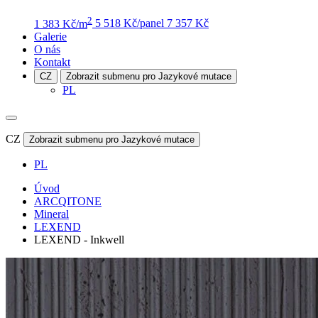
2
1 383 Kč/m
5 518 Kč/panel
7 357 Kč
Galerie
O nás
Kontakt
CZ
Zobrazit submenu pro Jazykové mutace
PL
CZ
Zobrazit submenu pro Jazykové mutace
PL
Úvod
ARCQITONE
Mineral
LEXEND
LEXEND - Inkwell