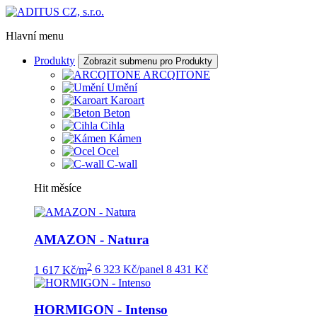
Hlavní menu
Produkty
Zobrazit submenu pro Produkty
ARCQITONE
Umění
Karoart
Beton
Cihla
Kámen
Ocel
C-wall
Hit měsíce
AMAZON - Natura
2
1 617 Kč/m
6 323 Kč/panel
8 431 Kč
HORMIGON - Intenso