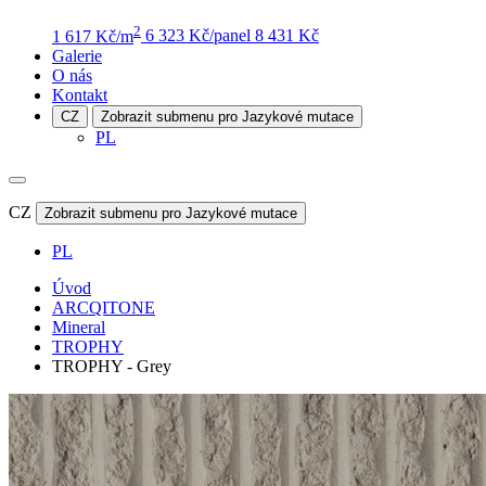
2
1 617 Kč/m
6 323 Kč/panel
8 431 Kč
Galerie
O nás
Kontakt
CZ
Zobrazit submenu pro Jazykové mutace
PL
CZ
Zobrazit submenu pro Jazykové mutace
PL
Úvod
ARCQITONE
Mineral
TROPHY
TROPHY - Grey