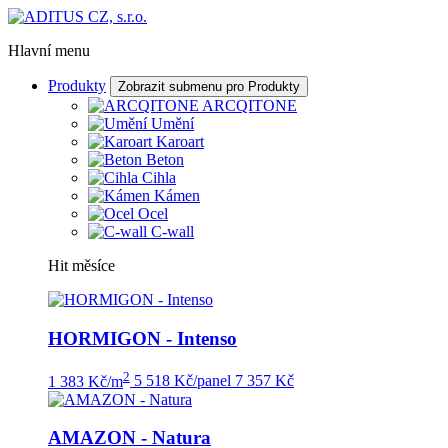
Hlavní menu
Produkty
Zobrazit submenu pro Produkty
ARCQITONE
Umění
Karoart
Beton
Cihla
Kámen
Ocel
C-wall
Hit měsíce
HORMIGON - Intenso
2
1 383 Kč/m
5 518 Kč/panel
7 357 Kč
AMAZON - Natura