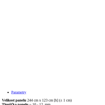
Parametry
Velikost panelu
244 cm x 123 cm [h] (± 1 cm)
Tloušťka panelu
~ 10 - 12 mm