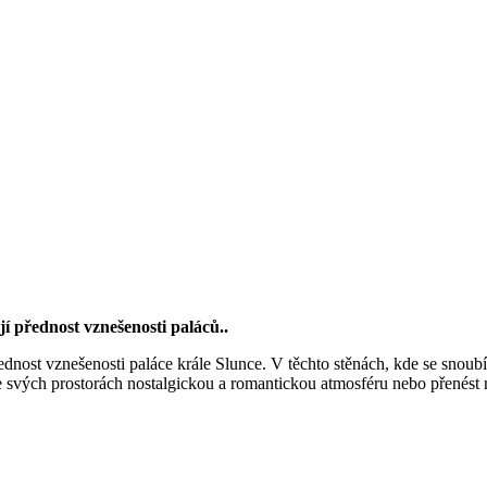
í přednost vznešenosti paláců..
nost vznešenosti paláce krále Slunce. V těchto stěnách, kde se snoubí ve
 ve svých prostorách nostalgickou a romantickou atmosféru nebo přenést