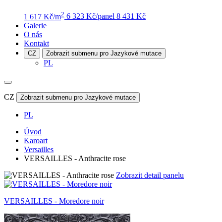
2
1 617 Kč/m
6 323 Kč/panel
8 431 Kč
Galerie
O nás
Kontakt
CZ
Zobrazit submenu pro Jazykové mutace
PL
CZ
Zobrazit submenu pro Jazykové mutace
PL
Úvod
Karoart
Versailles
VERSAILLES - Anthracite rose
Zobrazit detail panelu
VERSAILLES - Moredore noir