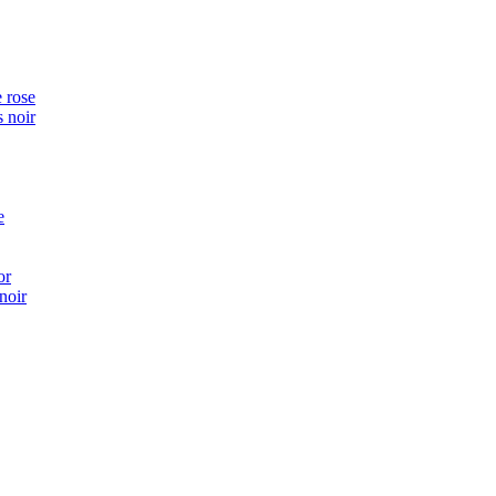
 rose
 noir
e
or
noir