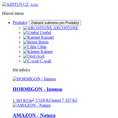
Hlavní menu
Produkty
Zobrazit submenu pro Produkty
ARCQITONE
Umění
Karoart
Beton
Cihla
Kámen
Ocel
C-wall
Hit měsíce
HORMIGON - Intenso
2
1 383 Kč/m
5 518 Kč/panel
7 357 Kč
AMAZON - Natura