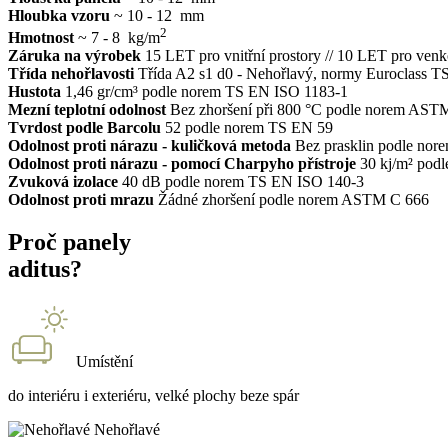
Hloubka vzoru
~ 10 - 12 mm
2
Hmotnost
~ 7 - 8 kg/m
Záruka na výrobek
15 LET pro vnitřní prostory // 10 LET pro venk
Třída nehořlavosti
Třída A2 s1 d0 - Nehořlavý, normy Euroclass 
Hustota
1,46 gr/cm³ podle norem TS EN ISO 1183-1
Mezní teplotní odolnost
Bez zhoršení při 800 °C podle norem AS
Tvrdost podle Barcolu
52 podle norem TS EN 59
Odolnost proti nárazu - kuličková metoda
Bez prasklin podle no
Odolnost proti nárazu - pomocí Charpyho přístroje
30 kj/m² pod
Zvuková izolace
40 dB podle norem TS EN ISO 140-3
Odolnost proti mrazu
Žádné zhoršení podle norem ASTM C 666
Proč panely
aditus?
Umístění
do interiéru i exteriéru, velké plochy beze spár
Nehořlavé