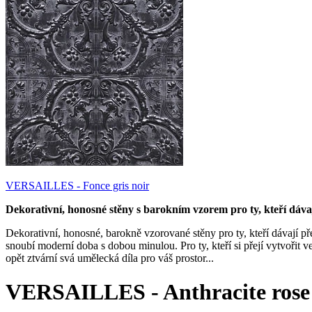
VERSAILLES - Fonce gris noir
Dekorativní, honosné stěny s barokním vzorem pro ty, kteří dávaj
Dekorativní, honosné, barokně vzorované stěny pro ty, kteří dávají před
snoubí moderní doba s dobou minulou. Pro ty, kteří si přejí vytvořit
opět ztvární svá umělecká díla pro váš prostor...
VERSAILLES - Anthracite rose