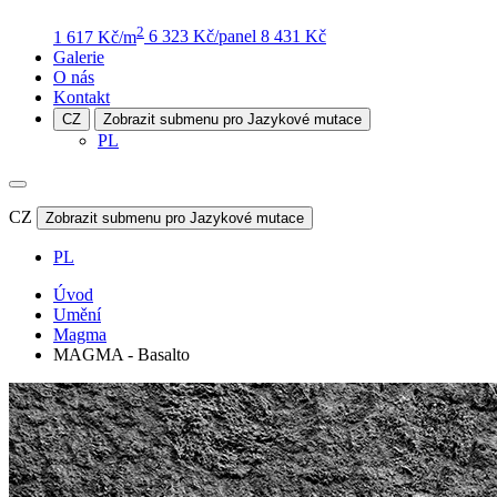
2
1 617 Kč/m
6 323 Kč/panel
8 431 Kč
Galerie
O nás
Kontakt
CZ
Zobrazit submenu pro Jazykové mutace
PL
CZ
Zobrazit submenu pro Jazykové mutace
PL
Úvod
Umění
Magma
MAGMA - Basalto