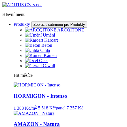
Hlavní menu
Produkty
Zobrazit submenu pro Produkty
ARCQITONE
Umění
Karoart
Beton
Cihla
Kámen
Ocel
C-wall
Hit měsíce
HORMIGON - Intenso
2
1 383 Kč/m
5 518 Kč/panel
7 357 Kč
AMAZON - Natura