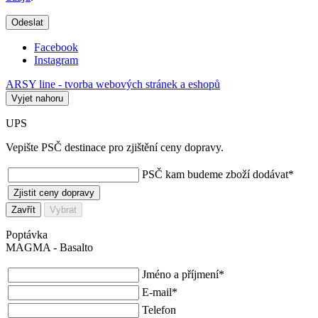
Odeslat
Facebook
Instagram
ARSY line - tvorba webových stránek a eshopů
Vyjet nahoru
UPS
Vepište PSČ destinace pro zjištění ceny dopravy.
PSČ kam budeme zboží dodávat
*
Zjistit ceny dopravy
Zavřít
Vybrat
Poptávka
MAGMA - Basalto
Jméno a příjmení
*
E-mail
*
Telefon