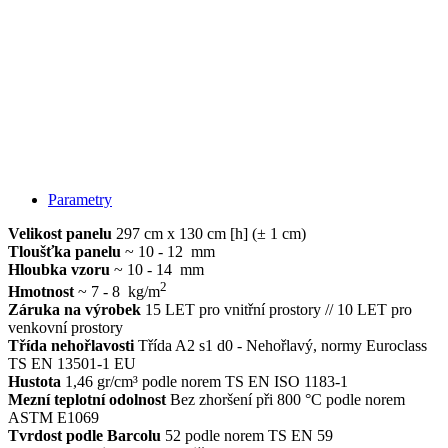
Parametry
Velikost panelu
297 cm x 130 cm [h] (± 1 cm)
Tloušťka panelu
~ 10 - 12 mm
Hloubka vzoru
~ 10 - 14 mm
2
Hmotnost
~ 7 - 8 kg/m
Záruka na výrobek
15 LET pro vnitřní prostory // 10 LET pro
venkovní prostory
Třída nehořlavosti
Třída A2 s1 d0 - Nehořlavý, normy Euroclass
TS EN 13501-1 EU
Hustota
1,46 gr/cm³ podle norem TS EN ISO 1183-1
Mezní teplotní odolnost
Bez zhoršení při 800 °C podle norem
ASTM E1069
Tvrdost podle Barcolu
52 podle norem TS EN 59