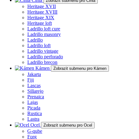
Cihla
Zobrazit submenu pro Cihla
Heritage XVII
Heritage XVIII
Heritage XIX
Heritage loft
Ladrillo loft cure
Ladrillo masonry
Ladrillo
Ladrillo loft
Ladrillo vintage
Ladrillo perforado
Ladrillo brecon
Kámen
Zobrazit submenu pro Kámen
Jakarta
Fiji
Lascas
Sillarejo
Prenaica
Lajas
Picada
Rustica
Lastra
Ocel
Zobrazit submenu pro Ocel
G-qube
Forg