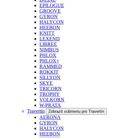
EPILOGUE
GROOVE
GYRON
HALYCON
HEEBON
KNITT
LEXEND
LIBREE
NIMBUS
PHLOX
PHLOX+
RAMMED
ROKKIT
SILLYON
SKYE
TRICORN
TROPHY
VOLKORN
W-PRATA
Travertin
Zobrazit submenu pro Travertin
AERONA
GYRON
HALYCON
HEEBON