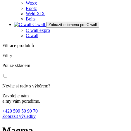
Woxx
Rootz
Weld XIX
Bolts
C-wall
Zobrazit submenu pro C-wall
C-wall expro
C-wall
Filtrace produktů
Filtry
Pouze skladem
Nevíte si rady s výběrem?
Zavolejte nám
a my vám poradíme.
+420 599 50 90 70
Zobrazit výsledky
Magma