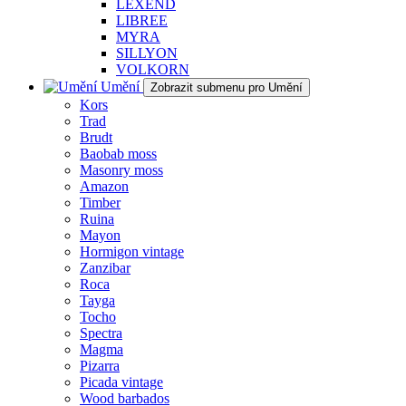
LEXEND
LIBREE
MYRA
SILLYON
VOLKORN
Umění
Zobrazit submenu pro Umění
Kors
Trad
Brudt
Baobab moss
Masonry moss
Amazon
Timber
Ruina
Mayon
Hormigon vintage
Zanzibar
Roca
Tayga
Tocho
Spectra
Magma
Pizarra
Picada vintage
Wood barbados