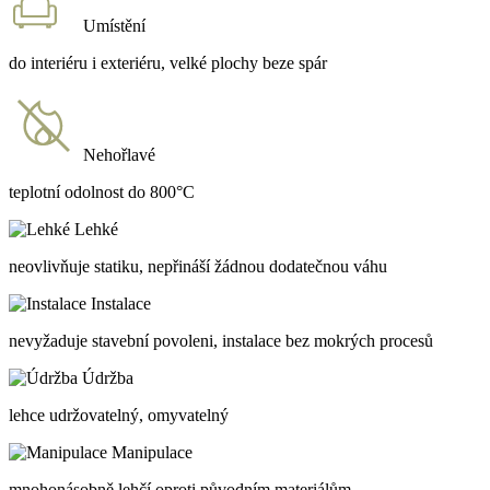
Umístění
do interiéru i exteriéru, velké plochy beze spár
Nehořlavé
teplotní odolnost do 800°C
Lehké
neovlivňuje statiku, nepřináší žádnou dodatečnou váhu
Instalace
nevyžaduje stavební povoleni, instalace bez mokrých procesů
Údržba
lehce udržovatelný, omyvatelný
Manipulace
mnohonásobně lehčí oproti původním materiálům