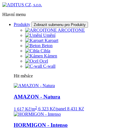
Hlavní menu
Produkty
Zobrazit submenu pro Produkty
ARCQITONE
Umění
Karoart
Beton
Cihla
Kámen
Ocel
C-wall
Hit měsíce
AMAZON - Natura
2
1 617 Kč/m
6 323 Kč/panel
8 431 Kč
HORMIGON - Intenso