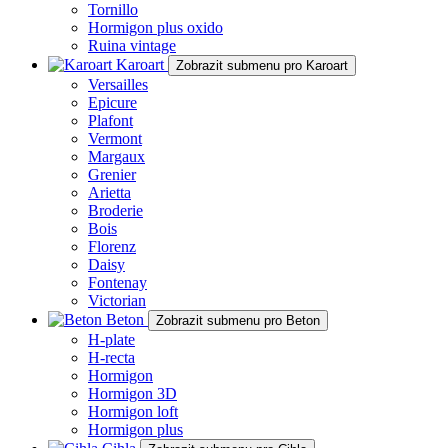
Tornillo
Hormigon plus oxido
Ruina vintage
Karoart
Zobrazit submenu pro Karoart
Versailles
Epicure
Plafont
Vermont
Margaux
Grenier
Arietta
Broderie
Bois
Florenz
Daisy
Fontenay
Victorian
Beton
Zobrazit submenu pro Beton
H-plate
H-recta
Hormigon
Hormigon 3D
Hormigon loft
Hormigon plus