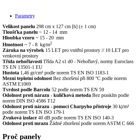
Parametry
Velikost panelu
298 cm x 127 cm [h] (± 1 cm)
Tloušťka panelu
~ 12 - 14 mm
Hloubka vzoru
~ 15 - 20 mm
2
Hmotnost
~ 7 - 8 kg/m
Záruka na výrobek
15 LET pro vnitřní prostory // 10 LET pro
venkovní prostory
Třída nehořlavosti
Třída A2 s1 d0 - Nehořlavý, normy Euroclass
TS EN 13501-1 EU
Hustota
1,46 gr/cm³ podle norem TS EN ISO 1183-1
Mezní teplotní odolnost
Bez zhoršení při 800 °C podle norem
ASTM E1069
Tvrdost podle Barcolu
52 podle norem TS EN 59
Odolnost proti nárazu - kuličková metoda
Bez prasklin podle
norem DIN ISO 4586 T12
Odolnost proti nárazu - pomocí Charpyho přístroje
30 kj/m²
podle norem TS EN ISO 179-1
Zvuková izolace
40 dB podle norem TS EN ISO 140-3
Odolnost proti mrazu
Žádné zhoršení podle norem ASTM C 666
Proč panely