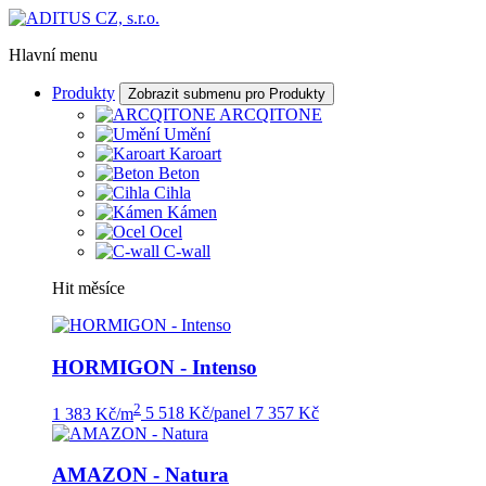
Hlavní menu
Produkty
Zobrazit submenu pro Produkty
ARCQITONE
Umění
Karoart
Beton
Cihla
Kámen
Ocel
C-wall
Hit měsíce
HORMIGON - Intenso
2
1 383 Kč/m
5 518 Kč/panel
7 357 Kč
AMAZON - Natura