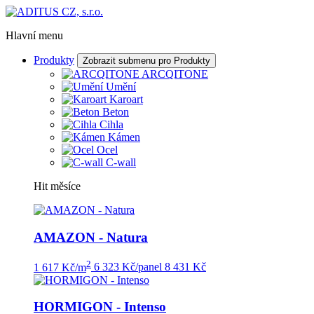
Hlavní menu
Produkty
Zobrazit submenu pro Produkty
ARCQITONE
Umění
Karoart
Beton
Cihla
Kámen
Ocel
C-wall
Hit měsíce
AMAZON - Natura
2
1 617 Kč/m
6 323 Kč/panel
8 431 Kč
HORMIGON - Intenso