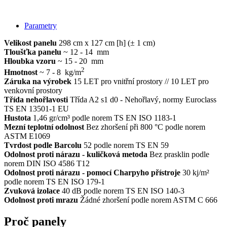
Parametry
Velikost panelu
298 cm x 127 cm [h] (± 1 cm)
Tloušťka panelu
~ 12 - 14 mm
Hloubka vzoru
~ 15 - 20 mm
2
Hmotnost
~ 7 - 8 kg/m
Záruka na výrobek
15 LET pro vnitřní prostory // 10 LET pro
venkovní prostory
Třída nehořlavosti
Třída A2 s1 d0 - Nehořlavý, normy Euroclass
TS EN 13501-1 EU
Hustota
1,46 gr/cm³ podle norem TS EN ISO 1183-1
Mezní teplotní odolnost
Bez zhoršení při 800 °C podle norem
ASTM E1069
Tvrdost podle Barcolu
52 podle norem TS EN 59
Odolnost proti nárazu - kuličková metoda
Bez prasklin podle
norem DIN ISO 4586 T12
Odolnost proti nárazu - pomocí Charpyho přístroje
30 kj/m²
podle norem TS EN ISO 179-1
Zvuková izolace
40 dB podle norem TS EN ISO 140-3
Odolnost proti mrazu
Žádné zhoršení podle norem ASTM C 666
Proč panely