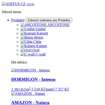
Hlavní menu
Produkty
Zobrazit submenu pro Produkty
ARCQITONE
Umění
Karoart
Beton
Cihla
Kámen
Ocel
C-wall
Hit měsíce
HORMIGON - Intenso
2
1 383 Kč/m
5 518 Kč/panel
7 357 Kč
AMAZON - Natura