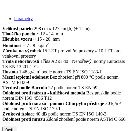
Parametry
Velikost panelu
298 cm x 127 cm [h] (± 1 cm)
Tloušťka panelu
~ 12 - 14 mm
Hloubka vzoru
~ 15 - 20 mm
2
Hmotnost
~ 7 - 8 kg/m
Záruka na výrobek
15 LET pro vnitřní prostory // 10 LET pro
venkovní prostory
Třída nehořlavosti
Třída A2 s1 d0 - Nehořlavý, normy Euroclass
TS EN 13501-1 EU
Hustota
1,46 gr/cm³ podle norem TS EN ISO 1183-1
Mezní teplotní odolnost
Bez zhoršení při 800 °C podle norem
ASTM E1069
Tvrdost podle Barcolu
52 podle norem TS EN 59
Odolnost proti nárazu - kuličková metoda
Bez prasklin podle
norem DIN ISO 4586 T12
Odolnost proti nárazu - pomocí Charpyho přístroje
30 kj/m²
podle norem TS EN ISO 179-1
Zvuková izolace
40 dB podle norem TS EN ISO 140-3
Odolnost proti mrazu
Žádné zhoršení podle norem ASTM C 666
Zavřít