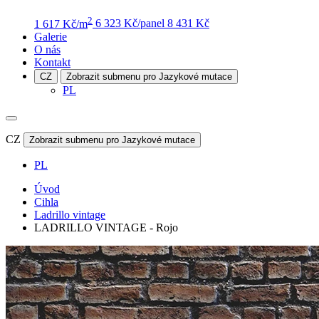
2
1 617 Kč/m
6 323 Kč/panel
8 431 Kč
Galerie
O nás
Kontakt
CZ
Zobrazit submenu pro Jazykové mutace
PL
CZ
Zobrazit submenu pro Jazykové mutace
PL
Úvod
Cihla
Ladrillo vintage
LADRILLO VINTAGE - Rojo