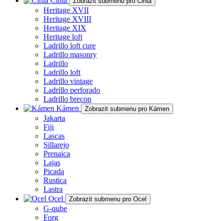
Cihla
Zobrazit submenu pro Cihla
Heritage XVII
Heritage XVIII
Heritage XIX
Heritage loft
Ladrillo loft cure
Ladrillo masonry
Ladrillo
Ladrillo loft
Ladrillo vintage
Ladrillo perforado
Ladrillo brecon
Kámen
Zobrazit submenu pro Kámen
Jakarta
Fiji
Lascas
Sillarejo
Prenaica
Lajas
Picada
Rustica
Lastra
Ocel
Zobrazit submenu pro Ocel
G-qube
Forg