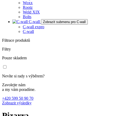
Woxx
Rootz
Weld XIX
Bolts
C-wall
Zobrazit submenu pro C-wall
C-wall expro
C-wall
Filtrace produktů
Filtry
Pouze skladem
Nevíte si rady s výběrem?
Zavolejte nám
a my vám poradíme.
+420 599 50 90 70
Zobrazit výsledky
Pizarra