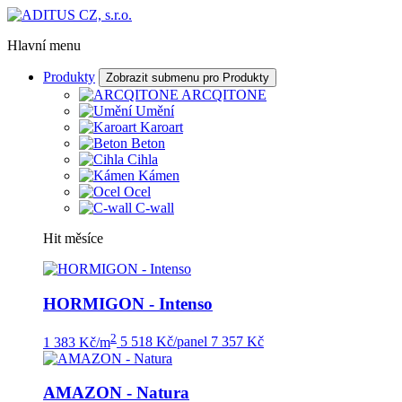
Hlavní menu
Produkty
Zobrazit submenu pro Produkty
ARCQITONE
Umění
Karoart
Beton
Cihla
Kámen
Ocel
C-wall
Hit měsíce
HORMIGON - Intenso
2
1 383 Kč/m
5 518 Kč/panel
7 357 Kč
AMAZON - Natura