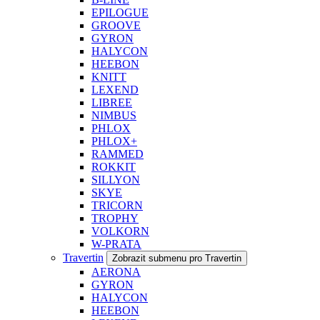
EPILOGUE
GROOVE
GYRON
HALYCON
HEEBON
KNITT
LEXEND
LIBREE
NIMBUS
PHLOX
PHLOX+
RAMMED
ROKKIT
SILLYON
SKYE
TRICORN
TROPHY
VOLKORN
W-PRATA
Travertin
Zobrazit submenu pro Travertin
AERONA
GYRON
HALYCON
HEEBON