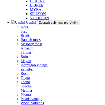
LEXEND
LIBREE
MYRA
SILLYON
VOLKORN
Umění
Zobrazit submenu pro Umění
Kors
Trad
Brudt
Baobab moss
Masonry moss
Amazon
Timber
Ruina
Mayon
Hormigon vintage
Zanzibar
Roca
Tayga
Tocho
Spectra
Magma
Pizarra
Picada vintage
Wood barbados