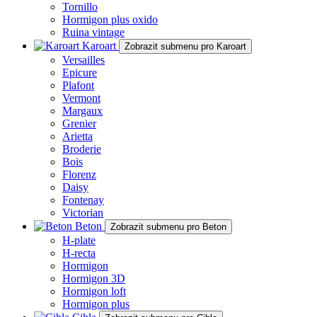
Tornillo
Hormigon plus oxido
Ruina vintage
Karoart
Zobrazit submenu pro Karoart
Versailles
Epicure
Plafont
Vermont
Margaux
Grenier
Arietta
Broderie
Bois
Florenz
Daisy
Fontenay
Victorian
Beton
Zobrazit submenu pro Beton
H-plate
H-recta
Hormigon
Hormigon 3D
Hormigon loft
Hormigon plus