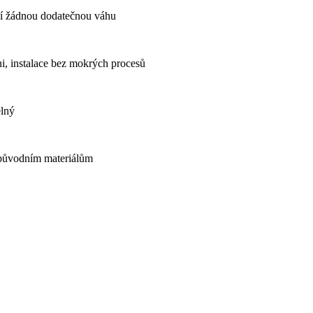
áší žádnou dodatečnou váhu
i, instalace bez mokrých procesů
elný
 původním materiálům