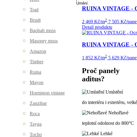
Umění
RUINA VINTAGE - 
Trad
Brudt
2
2 469 Kč/m
7 505 Kč/pane
Detail produktu
Baobab moss
Masonry moss
RUINA VINTAGE - O
Amazon
2
1 852 Kč/m
5 629 Kč/pane
Timber
Proč panely
Ruina
aditus?
Mayon
Umístění
Hormigon vintage
do interiéru i exteriéru, vel
Zanzibar
Nehořlavé
Roca
teplotní odolnost do 800°C
Tayga
Lehké
Tocho