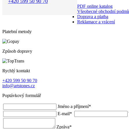
+420 599 50 90 70
PDF online katalog
Všeobecné obchodní podmí
Doprava a platba
Reklamace a vrácení
Platební metody
Způsob dopravy
Rychlý kontakt
+420 599 50 90 70
info@artstones.cz
Poptávkový formulář
Jméno a příjmení
*
E-mail
*
Zpráva
*