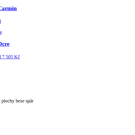
Carmin
l
cre
l
7 505 Kč
ké plochy beze spár