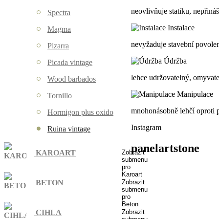
neovlivňuje statiku, nepřin
Spectra
Instalace
Magma
nevyžaduje stavební povolen
Pizarra
Údržba
Picada vintage
lehce udržovatelný, omyvat
Wood barbados
Manipulace
Tornillo
mnohonásobně lehčí oproti
Hormigon plus oxido
Instagram
Ruina vintage
panelartstone
KAROART
Zobrazit
submenu
pro
Karoart
BETON
Zobrazit
submenu
pro
Beton
CIHLA
Zobrazit