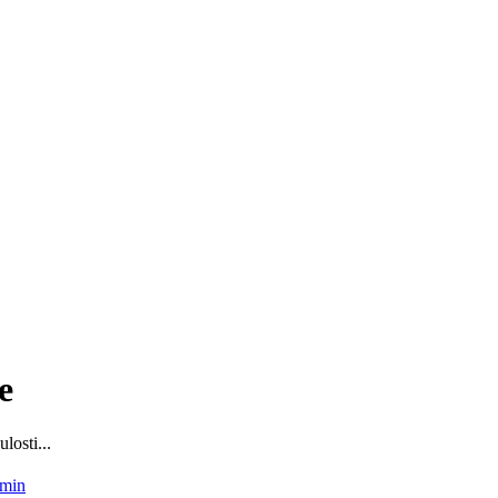
e
losti...