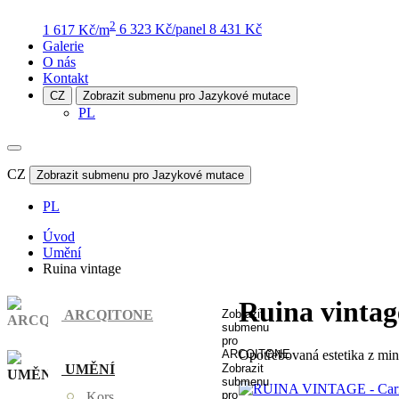
2
1 617 Kč/m
6 323 Kč/panel
8 431 Kč
Galerie
O nás
Kontakt
CZ
Zobrazit submenu pro Jazykové mutace
PL
CZ
Zobrazit submenu pro Jazykové mutace
PL
Úvod
Umění
Ruina vintage
Ruina vintag
ARCQITONE
Zobrazit
submenu
pro
ARCQITONE
Opotřebovaná estetika z minu
UMĚNÍ
Zobrazit
submenu
pro
Kors