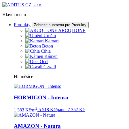
Hlavní menu
Produkty
Zobrazit submenu pro Produkty
ARCQITONE
Umění
Karoart
Beton
Cihla
Kámen
Ocel
C-wall
Hit měsíce
HORMIGON - Intenso
2
1 383 Kč/m
5 518 Kč/panel
7 357 Kč
AMAZON - Natura